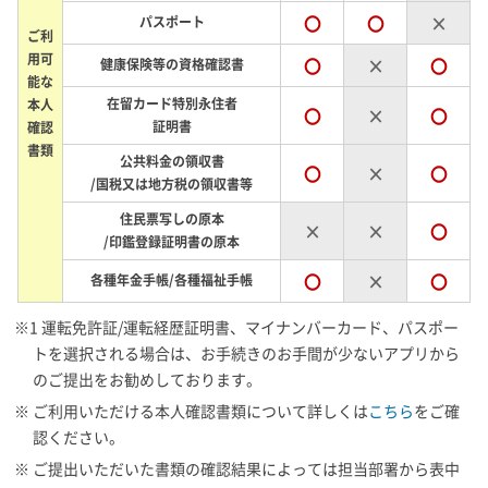
〇
〇
×
パスポート
ご利
用可
〇
×
〇
健康保険等の資格確認書
能な
在留カード特別永住者
本人
〇
×
〇
証明書
確認
書類
公共料金の領収書
〇
×
〇
/国税又は地方税の領収書等
住民票写しの原本
×
×
〇
/印鑑登録証明書の原本
〇
×
〇
各種年金手帳/各種福祉手帳
※1 運転免許証/運転経歴証明書、マイナンバーカード、パスポー
トを選択される場合は、お手続きのお手間が少ないアプリから
のご提出をお勧めしております。
※ ご利用いただける本人確認書類について詳しくは
こちら
をご確
認ください。
※ ご提出いただいた書類の確認結果によっては担当部署から表中