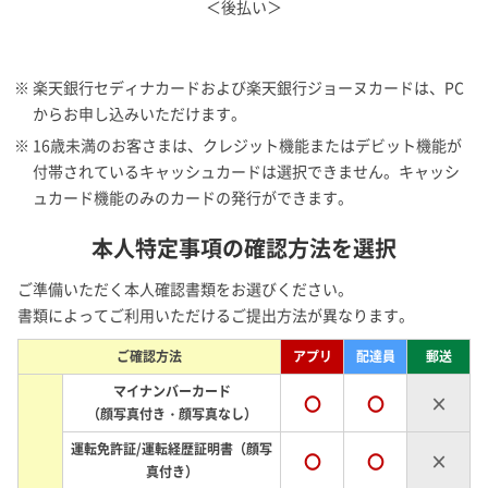
＜後払い＞
※ 楽天銀行セディナカードおよび楽天銀行ジョーヌカードは、PC
からお申し込みいただけます。
※ 16歳未満のお客さまは、クレジット機能またはデビット機能が
付帯されているキャッシュカードは選択できません。キャッシ
ュカード機能のみのカードの発行ができます。
本人特定事項の確認方法を選択
ご準備いただく本人確認書類をお選びください。
書類によってご利用いただけるご提出方法が異なります。
ご確認方法
アプリ
配達員
郵送
マイナンバーカード
〇
〇
×
（顔写真付き・顔写真なし）
運転免許証/運転経歴証明書（顔写
〇
〇
×
真付き）