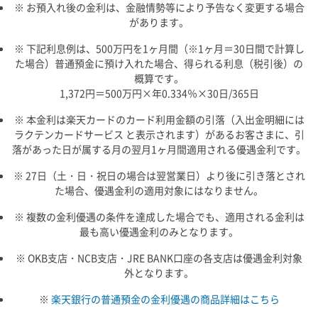
※ お預入れ後の金利は、金融情勢等により予告なく変更する場合
があります。
※ 下記利息例は、500万円を1ヶ月間（※1ヶ月＝30日間で計算し
た場合）普通預金に預け入れた場合、得られる利息（税引後）の
概算です。
1,372円＝500万円×年0.334％×30日/365日
※ 本金利は楽天カードのカード利用金額の引落（入出金明細には
ラクテンカードサービス と表示されます）があるお客さまに、引
落があった日が属する月の翌月1ヶ月間適用される優遇金利です。
※ 27日（土・日・祝日の場合は翌営業日）より後に引き落とされ
た場合、優遇金利の適用対象にはなりません。
※ 複数の金利優遇の条件を達成した場合でも、適用される金利は
最も高い優遇金利のみとなります。
※ OKB支店・NCB支店・JRE BANK口座の各支店は優遇金利対象
外となります。
※
楽天銀行の普通預金の金利優遇の商品詳細はこちら