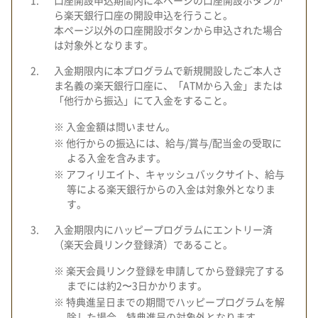
口座開設申込期間内に本ページの口座開設ボタンか
ら楽天銀行口座の開設申込を行うこと。
本ページ以外の口座開設ボタンから申込された場合
は対象外となります。
入金期限内に本プログラムで新規開設したご本人さ
ま名義の楽天銀行口座に、「ATMから入金」または
「他行から振込」にて入金をすること。
※ 入金金額は問いません。
※ 他行からの振込には、給与/賞与/配当金の受取に
よる入金を含みます。
※ アフィリエイト、キャッシュバックサイト、給与
等による楽天銀行からの入金は対象外となりま
す。
入金期限内にハッピープログラムにエントリー済
（楽天会員リンク登録済）であること。
※ 楽天会員リンク登録を申請してから登録完了する
までには約2〜3日かかります。
※ 特典進呈日までの期間でハッピープログラムを解
除した場合、特典進呈の対象外となります。