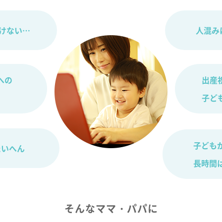
けない…
人混み
への
出産
子ど
子ども
たいへん
長時間
そんなママ・パパに