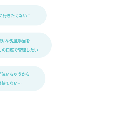
に
行きたくない！
祝いや児童手当を
もの口座で管理したい
が泣いちゃうから
は待てない…