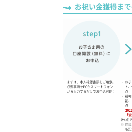
お祝い金獲得まで
まずは、本人確認書類をご用意。
・
お子
必要事項をPCかスマートフォン
ト、
から入力するだけでお申込可能！
点
・
親権
証、
点
20
「資
計4点
※
住民
も記