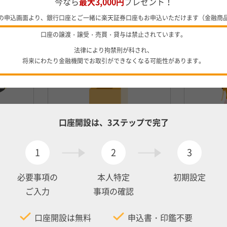
今なら
最大3,000円
プレゼント！
の申込画面より、銀行口座とご一緒に楽天証券口座もお申込いただけます（金融商
ATM手数料：0円
他行
口座の譲渡・譲受・売買・貸与は禁止されています。
でも
（月最大7回まで）
（月
法律により拘禁刑が科され、
将来にわたり金融機関でお取引ができなくなる可能性があります。
口座開設は、3ステップで完了
詳しくはこちら
1
2
3
必要事項の
本人特定
初期設定
が
普通預金が
ご入力
事項の確認
。
好金利
口座開設は無料
申込書・印鑑不要