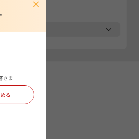
。
客さま
進める
する