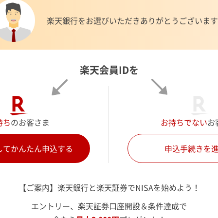
楽天銀行をお選びいただき
ありがとうございます
スピード口座開設とは？
楽天会員IDを
持ち
のお客さま
お持ちでない
お
口座開設の詳細はこちら
してかんたん申込する
申込手続きを
【ご案内】楽天銀行と楽天証券で
NISAを始めよう！
楽天銀行で口座開設
エントリー、楽天証券口座開設＆条件達成で
メリット