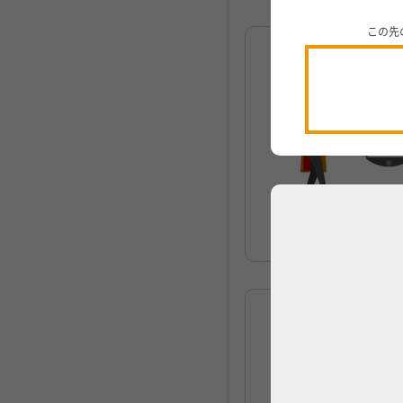
この先
アプリで
いつでも・どこ
詳しくはこちら
楽天ポイント
貯まる。使える