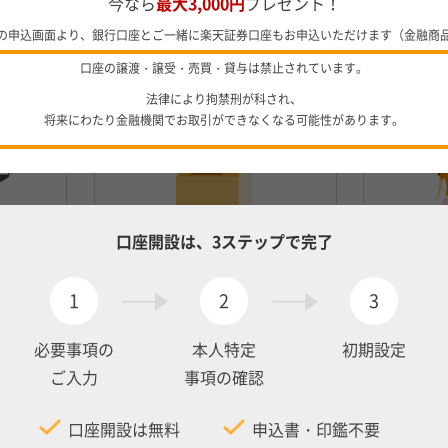
今なら
最大3,000円
プレゼント！
の申込画面より、銀行口座とご一緒に楽天証券口座もお申込いただけます（金融商
ATM手数料：0円
他行
口座の譲渡・譲受・売買・貸与は禁止されています。
でも
（月最大7回まで）
（月
法律により拘禁刑が科され、
将来にわたり金融機関でお取引ができなくなる可能性があります。
口座開設は、3ステップで完了
詳しくはこちら
1
2
3
必要事項の
本人特定
初期設定
が
普通預金が
ご入力
事項の確認
。
好金利
口座開設は無料
申込書・印鑑不要