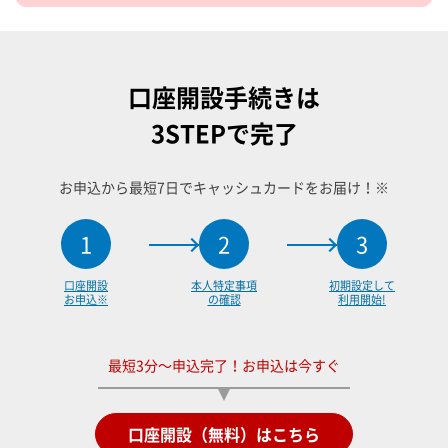
口座開設手続きは
3STEPで完了
お申込から最短7日でキャッシュカードをお届け！※
1
2
3
口座開設
本人特定事項
初期設定して
お申込※
の確認
利用開始!
最短3分～申込完了！お申込は今すぐ
口座開設（無料）はこちら