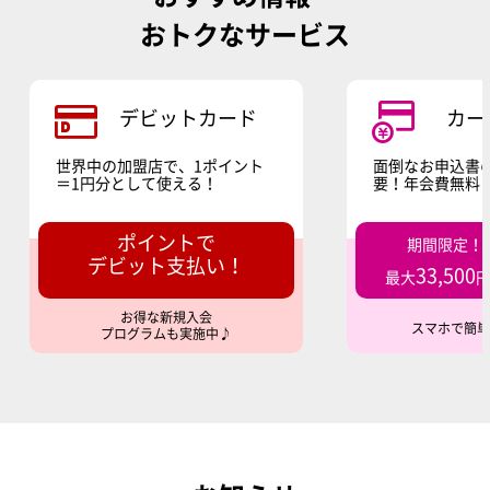
おトクなサービス
デビットカード
カー
世界中の加盟店で、1ポイント
面倒なお申込書
＝1円分として使える！
要！年会費無料
ポイントで
期間限定！
デビット支払い！
33,500
最大
お得な新規入会
スマホで簡
プログラムも実施中♪